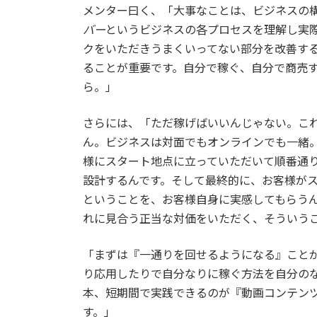
メンター曰く、「大事なことは、ビジネスの
バー
というビジネスの各プロセスを理解し実
クをいただきうまくいってない部分を改善す
ることが重要です。自分で稼ぐ、自分で商売
ら。」
さらには、「ただ稼げばいいんじゃない。こ
ん。ビジネスは対面でもオンラインでも一緒
様にスタート地点に立っていただいて順番通り
設計するんです。そして最終的に、お客様が
ということを、お客様自身に実感してもらう
れに見合う正当な対価をいただく、そういう
「まずは『一通りを回せるようになる』こと
り応用したりで自分なりに稼ぐ方法を自分の
本、短期間で実践できるのが『動画コンテン
す。」