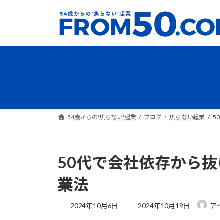
コ
ナ
ン
ビ
テ
ゲ
ン
ー
ツ
シ
へ
ョ
ス
ン
キ
に
ッ
移
プ
動
54歳からの'焦らない'起業
ブログ
焦らない起業
5
50代で会社依存から
業法
最
2024年10月6日
2024年10月19日
ア
終