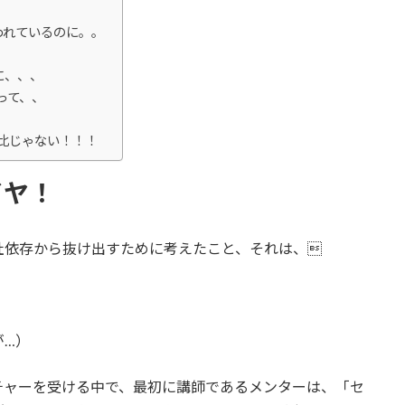
われているのに。。
・
に、、、
って、、
比じゃない！！！
イヤ！
社依存から抜け出すために考えたこと、それは、
が…）
チャーを受ける中で、最初に講師であるメンターは、「セ