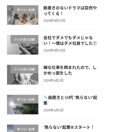
筋書きのないドラマは突然や
焦らない起業
ってくる！
2024年8月25日
会社でダメでもダメじゃな
ダメ社員の逆襲
い！〜僕はダメ社員でした①
2024年8月18日
嫌な仕事を頼まれたので、し
ダメ社員の逆襲
かめっ面をした
2024年6月2日
歯磨きと50代 '焦らない'起
焦らない起業
業
2024年6月1日
'焦らない'起業®︎スタート！
焦らない起業