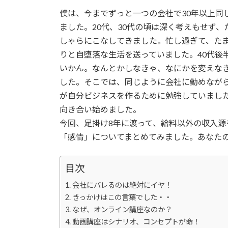
更
僕は、今までずっと一つの会社で30年以上同
新
日
ました。20代、30代の頃は深く考えもせず
時
しゃらにこなしてきました。忙し過ぎて、た
:
りと自堕落な生活を送っていました。40代後
いかん。なんとかしなきゃ、なにかを変えなき
した。そこでは、同じように会社に勤めながら
が自分ビジネスを作るために勉強していまし
向き合い始めました。
今回、足掛け8年に渡って、給料以外の収入
「感情」についてまとめてみました。あなた
目次
会社にバレるのは絶対にイヤ！
きっかけはこの言葉でした・・
なぜ、オンライン講座なのか？
動画講座はシナリオ、コンセプトが命！