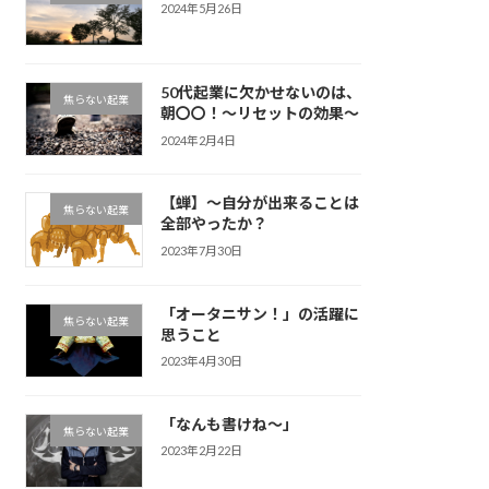
2024年5月26日
50代起業に欠かせないのは、
焦らない起業
朝〇〇！〜リセットの効果〜
2024年2月4日
【蝉】〜自分が出来ることは
焦らない起業
全部やったか？
2023年7月30日
「オータニサン！」の活躍に
焦らない起業
思うこと
2023年4月30日
「なんも書けね〜」
焦らない起業
2023年2月22日