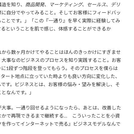
構造を知り、
商品開発、マーケティング、セールス、デリ
際に自分でやってみること。そしてお客様にフィードバッ
ることです。」「この『一通り』を早く実際に経験してみ
するということを肌で感じ、体感することができるか
れから数ヶ月かけてやることはほんのきっかけにすぎませ
。大事なのビジネスのプロセスを知り実践すること。お客
に1段ずつ階段を登ってもらう。そのプロセスを僕らは
スタート地点に立っていた時よりも良い方向に変化した、
んです。ビジネスとは、お客様の悩み・望みを解決し、そ
ことなんです。」
が大事。一通り回せるようになったら、あとは、改善した
なかで再現できるまで継続する… こういったことを小資
ツを作ってインターネットで売る』ビジネスモデルなんで