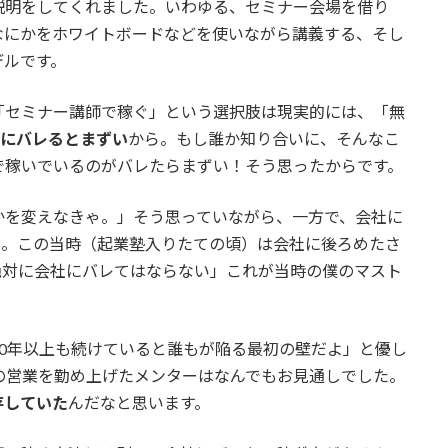
説明をしてくれました。いわゆる、セミナー会場を借り
なにかをホワイトボードなどを使いながら講義する、そし
デルです。
「セミナー講師で稼ぐ」という選択肢は現実的には、「無
にバレるとまずい
から。もし誰か知り合いに、そんなこ
で稼いでいるのがバレたらまずい！そう思ったからです。
かを変えなきゃ。」そう思っていながら、一方で、会社に
…。この当時（起業塾入りたての頃）は会社に後ろめたさ
絶対に会社にバレてはならない」これが当時の僕のマスト
0年以上も続けていると誰もが陥る最初の壁だよ」と優し
の営業を勤め上げたメンターはなんでもお見通しでした。
存していた
んだなと思います。