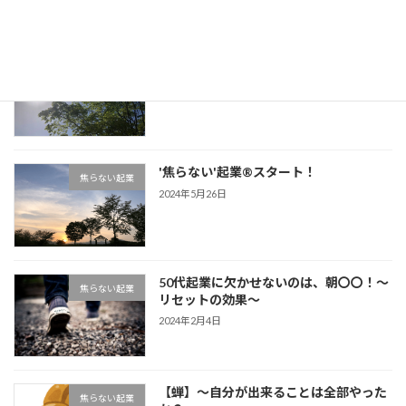
歯磨きと50代 '焦らない'起業
焦らない起業
2024年6月1日
'焦らない'起業®︎スタート！
焦らない起業
2024年5月26日
50代起業に欠かせないのは、朝〇〇！〜
焦らない起業
リセットの効果〜
2024年2月4日
【蝉】〜自分が出来ることは全部やった
焦らない起業